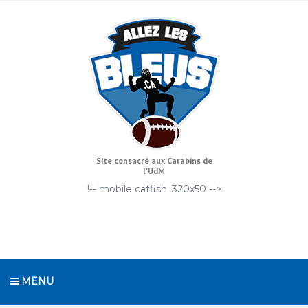
Site consacré aux Carabins de
l'UdM
!-- mobile catfish: 320x50 -->
MENU