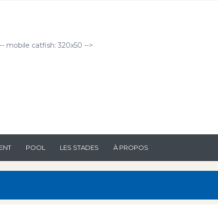
!-- mobile catfish: 320x50 -->
ENT
POOL
LES STADES
À PROPOS