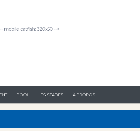
!-- mobile catfish: 320x50 -->
ENT
POOL
LES STADES
À PROPOS